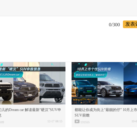
发表
0
/300
03:54
儿的Dream car 解读最新“硬汉”SUV申
都能让你成为街上“最靓的仔” 10月上
息
SUV前瞻
12-17 08:15
10-0
109
131555