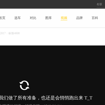
首页
选车
对比
图库
视频
品牌
百科
017：标致4008