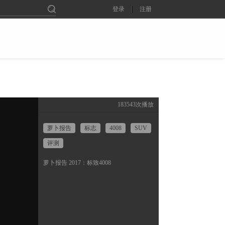
登录
注册
183543
次播放
萝卜报告
标志
4008
SUV
评测
萝卜报告 2017：标致4008