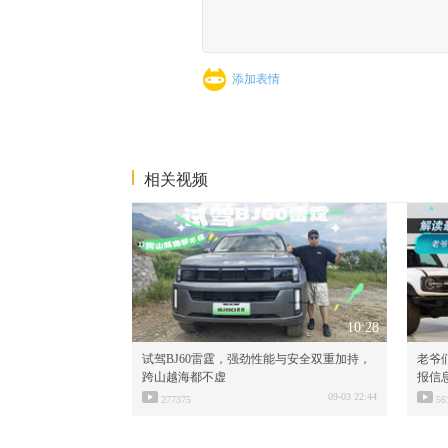
添加表情
相关视频
10:28
试驾BJ60雷霆，强劲性能与安全双重加持，
老爷们
跨山越海都不虚
报信
09-03 22:44
277375
56