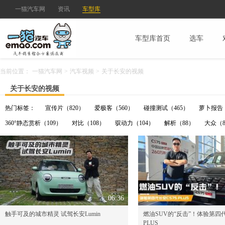
一猫汽车网
资讯
车型库
车型库首页
选车
当前位置：
一猫汽车网
>
汽车视频
>
关于长安的视频
关于长安的视频
热门标签：
宣传片（820）
爱极客（560）
碰撞测试（465）
萝卜报告（
360°静态赏析（109）
对比（108）
驭动力（104）
解析（88）
大众（8
06:36
触手可及的城市精灵 试驾长安Lumin
燃油SUV的“反击”！体验第四代
PLUS