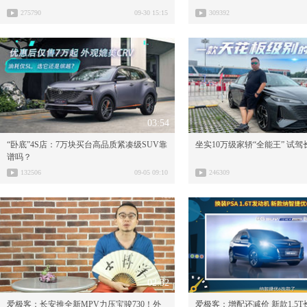
275790
09-30 15:15
309392
03:54
“卧底”4S店：7万块买台高品质紧凑级SUV靠
坐实10万级家轿“全能王” 试
谱吗？
132506
09-05 09:10
246309
02:32
爱极客：长安推全新MPV力压宝骏730！外
爱极客：增配还减价 新款1.5T