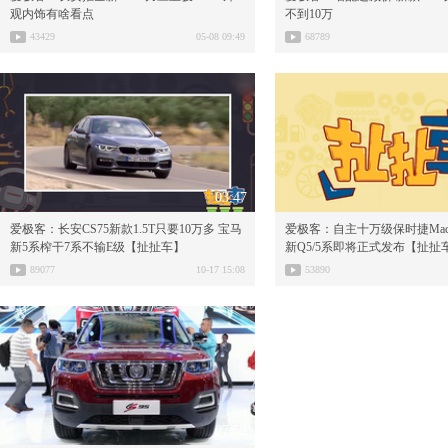
观内饰有啥看点
不到10万
43429
05-08 09:49
68789
03:47
爱极客：长安CS75新款1.5T只要10万多 宝马
爱极客：自主十万级保时捷Mac
新5系榨干7系不输E级【扯扯车】
新Q5/5系即将正式发布【扯扯
89077
10-17 15:08
53890
07:52