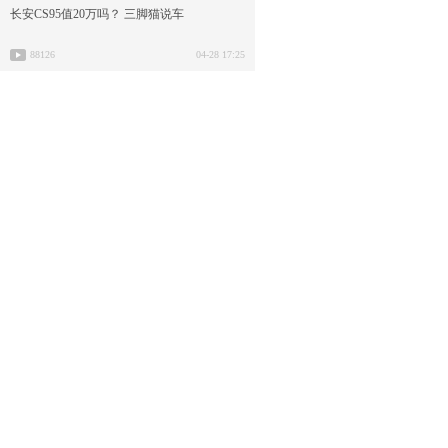
长安CS95值20万吗？ 三脚猫说车
88126
04-28 17:25