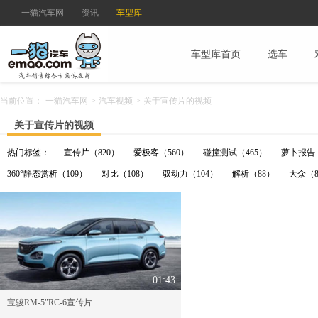
一猫汽车网
资讯
车型库
车型库首页
选车
当前位置：
一猫汽车网
>
汽车视频
>
关于宣传片的视频
关于宣传片的视频
热门标签：
宣传片（820）
爱极客（560）
碰撞测试（465）
萝卜报告（
360°静态赏析（109）
对比（108）
驭动力（104）
解析（88）
大众（8
01:43
宝骏RM-5"RC-6宣传片